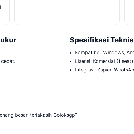
l
rukur
Spesifikasi Teknis
Kompatibel: Windows, An
 cepat.
Lisensi: Komersial (1 seat)
Integrasi: Zapier, WhatsA
enang besar, teriakasih Coloksgp”