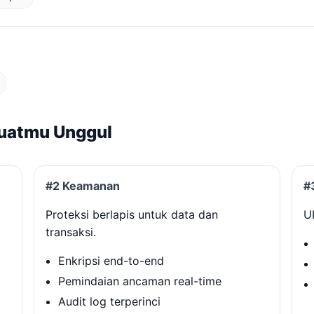
uatmu Unggul
#2 Keamanan
#
Proteksi berlapis untuk data dan
U
transaksi.
Enkripsi end-to-end
Pemindaian ancaman real-time
Audit log terperinci