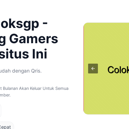
loksgp -
g Gamers
itus Ini
mudah dengan Qris.
t Bulanan Akan Keluar Untuk Semua
mber.
Cepat