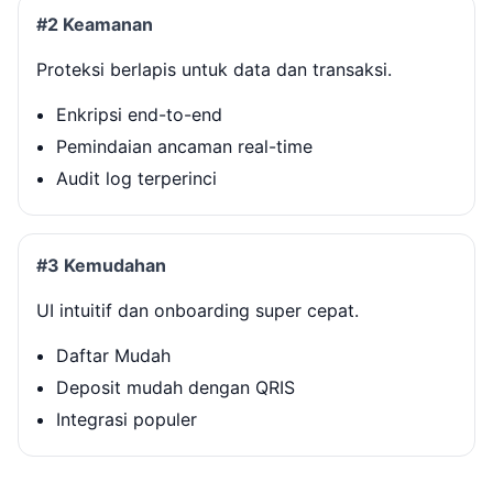
#2 Keamanan
Proteksi berlapis untuk data dan transaksi.
Enkripsi end-to-end
Pemindaian ancaman real-time
Audit log terperinci
#3 Kemudahan
UI intuitif dan onboarding super cepat.
Daftar Mudah
Deposit mudah dengan QRIS
Integrasi populer