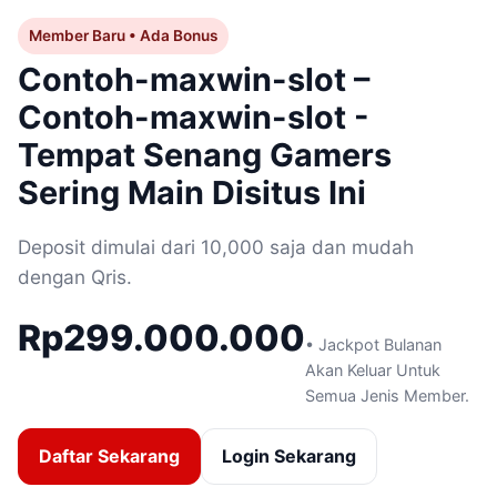
Member Baru • Ada Bonus
Contoh-maxwin-slot –
Contoh-maxwin-slot -
Tempat Senang Gamers
Sering Main Disitus Ini
Deposit dimulai dari 10,000 saja dan mudah
dengan Qris.
Rp299.000.000
• Jackpot Bulanan
Akan Keluar Untuk
Semua Jenis Member.
Daftar Sekarang
Login Sekarang