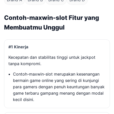
Contoh-maxwin-slot Fitur yang
Membuatmu Unggul
#1 Kinerja
Kecepatan dan stabilitas tinggi untuk jackpot
tanpa kompromi.
Contoh-maxwin-slot merupakan kesenangan
bermain game online yang sering di kunjungi
para gamers dengan penuh keuntungan banyak
game terbaru gampang menang dengan modal
kecil disini.