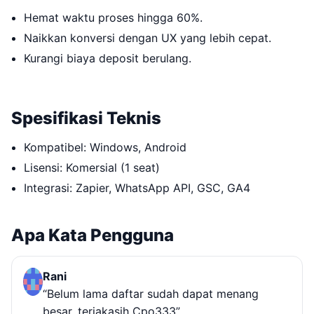
Hemat waktu proses hingga 60%.
Naikkan konversi dengan UX yang lebih cepat.
Kurangi biaya deposit berulang.
Spesifikasi Teknis
Kompatibel: Windows, Android
Lisensi: Komersial (1 seat)
Integrasi: Zapier, WhatsApp API, GSC, GA4
Apa Kata Pengguna
Rani
“Belum lama daftar sudah dapat menang
besar, teriakasih Cpo333”