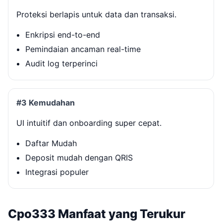
Proteksi berlapis untuk data dan transaksi.
Enkripsi end-to-end
Pemindaian ancaman real-time
Audit log terperinci
#3 Kemudahan
UI intuitif dan onboarding super cepat.
Daftar Mudah
Deposit mudah dengan QRIS
Integrasi populer
Cpo333 Manfaat yang Terukur