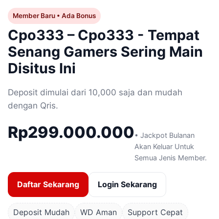
Member Baru • Ada Bonus
Cpo333 – Cpo333 - Tempat
Senang Gamers Sering Main
Disitus Ini
Deposit dimulai dari 10,000 saja dan mudah
dengan Qris.
Rp299.000.000
• Jackpot Bulanan
Akan Keluar Untuk
Semua Jenis Member.
Daftar Sekarang
Login Sekarang
Deposit Mudah
WD Aman
Support Cepat