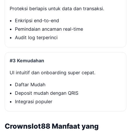
Proteksi berlapis untuk data dan transaksi.
Enkripsi end-to-end
Pemindaian ancaman real-time
Audit log terperinci
#3 Kemudahan
UI intuitif dan onboarding super cepat.
Daftar Mudah
Deposit mudah dengan QRIS
Integrasi populer
Crownslot88 Manfaat yang