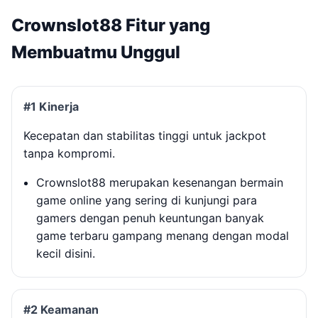
Crownslot88 Fitur yang
Membuatmu Unggul
#1 Kinerja
Kecepatan dan stabilitas tinggi untuk jackpot
tanpa kompromi.
Crownslot88 merupakan kesenangan bermain
game online yang sering di kunjungi para
gamers dengan penuh keuntungan banyak
game terbaru gampang menang dengan modal
kecil disini.
#2 Keamanan