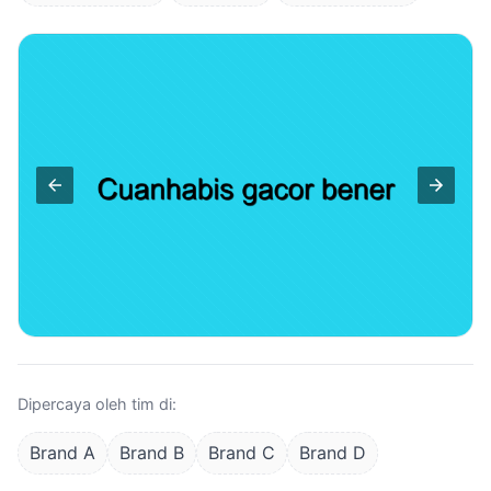
Dipercaya oleh tim di:
Brand A
Brand B
Brand C
Brand D