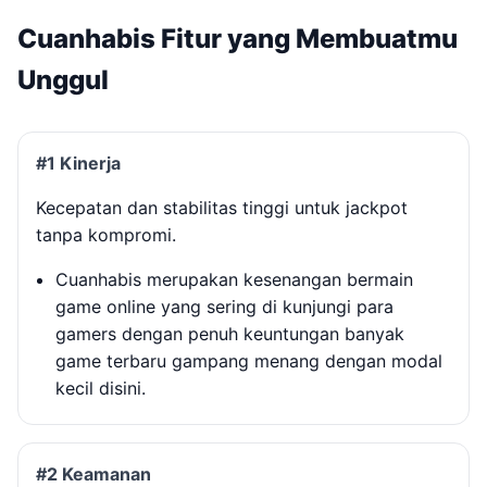
Cuanhabis Fitur yang Membuatmu
Unggul
#1 Kinerja
Kecepatan dan stabilitas tinggi untuk jackpot
tanpa kompromi.
Cuanhabis merupakan kesenangan bermain
game online yang sering di kunjungi para
gamers dengan penuh keuntungan banyak
game terbaru gampang menang dengan modal
kecil disini.
#2 Keamanan