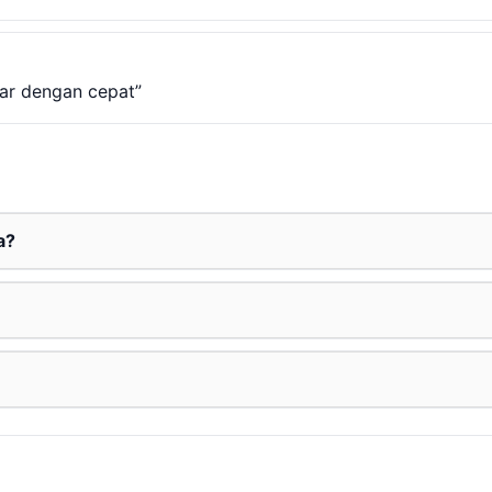
sar dengan cepat”
a?