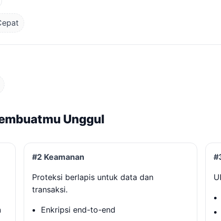
Cepat
 Membuatmu Unggul
#2 Keamanan
#
Proteksi berlapis untuk data dan
U
transaksi.
n
Enkripsi end-to-end