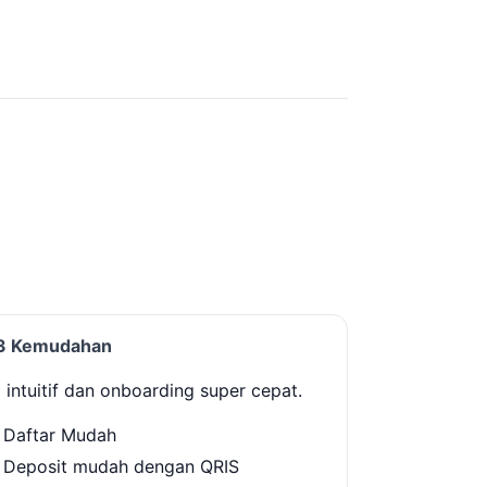
3 Kemudahan
I intuitif dan onboarding super cepat.
Daftar Mudah
Deposit mudah dengan QRIS