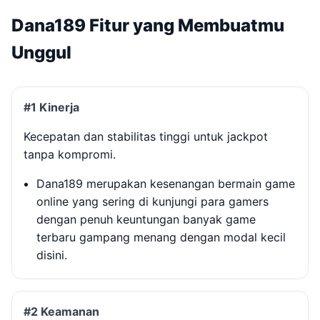
Dana189 Fitur yang Membuatmu
Unggul
#1 Kinerja
Kecepatan dan stabilitas tinggi untuk jackpot
tanpa kompromi.
Dana189 merupakan kesenangan bermain game
online yang sering di kunjungi para gamers
dengan penuh keuntungan banyak game
terbaru gampang menang dengan modal kecil
disini.
#2 Keamanan