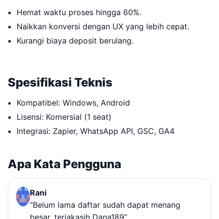
Hemat waktu proses hingga 60%.
Naikkan konversi dengan UX yang lebih cepat.
Kurangi biaya deposit berulang.
Spesifikasi Teknis
Kompatibel: Windows, Android
Lisensi: Komersial (1 seat)
Integrasi: Zapier, WhatsApp API, GSC, GA4
Apa Kata Pengguna
Rani
“Belum lama daftar sudah dapat menang
besar, teriakasih Dana189”