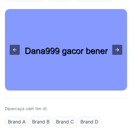
Dipercaya oleh tim di:
Brand A
Brand B
Brand C
Brand D