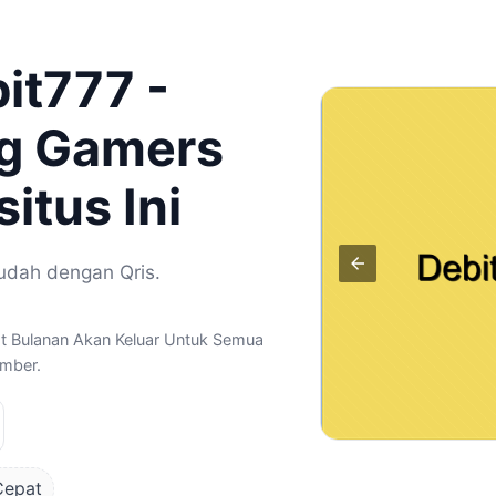
it777 -
g Gamers
itus Ini
mudah dengan Qris.
t Bulanan Akan Keluar Untuk Semua
mber.
Cepat