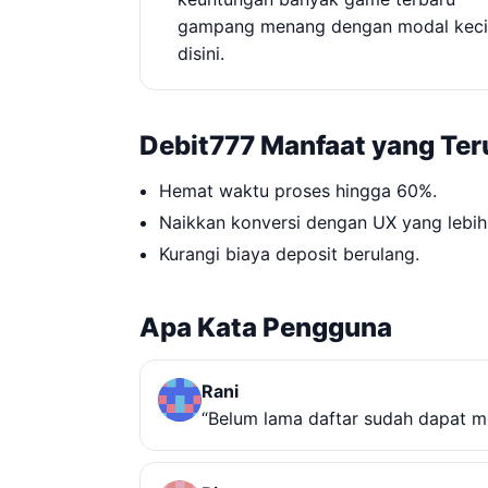
gampang menang dengan modal keci
disini.
Debit777 Manfaat yang Ter
Hemat waktu proses hingga 60%.
Naikkan konversi dengan UX yang lebih
Kurangi biaya deposit berulang.
Apa Kata Pengguna
Rani
“Belum lama daftar sudah dapat me