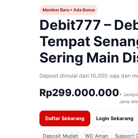
Member Baru • Ada Bonus
Debit777 – Deb
Tempat Senan
Sering Main Dis
Deposit dimulai dari 10,000 saja dan 
Rp299.000.000
• Jackpo
Jenis Me
Daftar Sekarang
Login Sekarang
Deposit Mudah
WD Aman
Support 