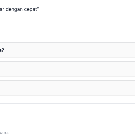
sar dengan cepat”
a?
aru.