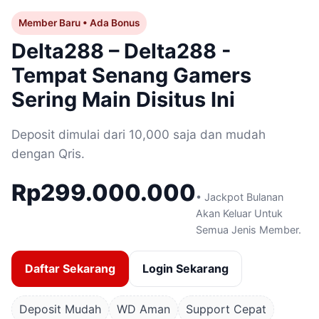
Member Baru • Ada Bonus
Delta288 – Delta288 -
Tempat Senang Gamers
Sering Main Disitus Ini
Deposit dimulai dari 10,000 saja dan mudah
dengan Qris.
Rp299.000.000
• Jackpot Bulanan
Akan Keluar Untuk
Semua Jenis Member.
Daftar Sekarang
Login Sekarang
Deposit Mudah
WD Aman
Support Cepat