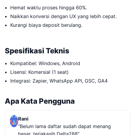
Hemat waktu proses hingga 60%.
Naikkan konversi dengan UX yang lebih cepat.
Kurangi biaya deposit berulang.
Spesifikasi Teknis
Kompatibel: Windows, Android
Lisensi: Komersial (1 seat)
Integrasi: Zapier, WhatsApp API, GSC, GA4
Apa Kata Pengguna
Rani
“Belum lama daftar sudah dapat menang
besar, teriakasih Delta288”