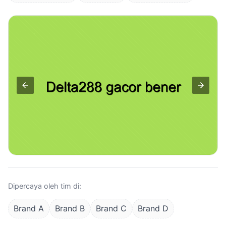
Dipercaya oleh tim di:
Brand A
Brand B
Brand C
Brand D