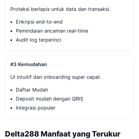
Proteksi berlapis untuk data dan transaksi.
Enkripsi end-to-end
Pemindaian ancaman real-time
Audit log terperinci
#3 Kemudahan
UI intuitif dan onboarding super cepat.
Daftar Mudah
Deposit mudah dengan QRIS
Integrasi populer
Delta288 Manfaat yang Terukur