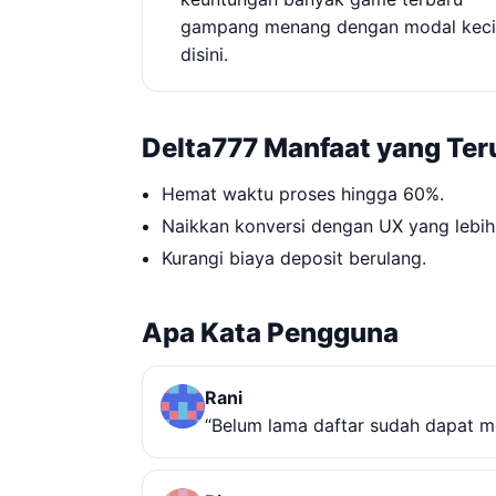
gampang menang dengan modal keci
disini.
Delta777 Manfaat yang Ter
Hemat waktu proses hingga 60%.
Naikkan konversi dengan UX yang lebih
Kurangi biaya deposit berulang.
Apa Kata Pengguna
Rani
“Belum lama daftar sudah dapat me