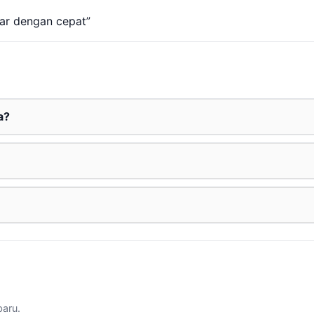
sar dengan cepat”
a?
aru.