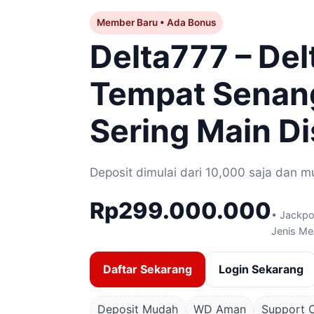
Member Baru • Ada Bonus
Delta777 – Del
Tempat Senan
Sering Main Dis
Deposit dimulai dari 10,000 saja dan 
Rp299.000.000
• Jackpo
Jenis Me
Daftar Sekarang
Login Sekarang
Deposit Mudah
WD Aman
Support 