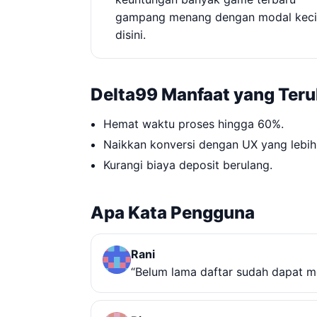
gampang menang dengan modal keci
disini.
Delta99 Manfaat yang Teru
Hemat waktu proses hingga 60%.
Naikkan konversi dengan UX yang lebih
Kurangi biaya deposit berulang.
Apa Kata Pengguna
Rani
“Belum lama daftar sudah dapat me