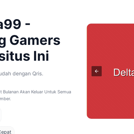
a99 -
g Gamers
itus Ini
mudah dengan Qris.
t Bulanan Akan Keluar Untuk Semua
mber.
Cepat