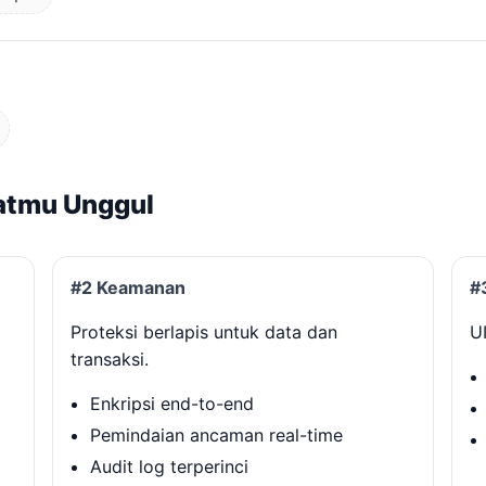
atmu Unggul
#2 Keamanan
#
Proteksi berlapis untuk data dan
U
transaksi.
Enkripsi end-to-end
Pemindaian ancaman real-time
Audit log terperinci