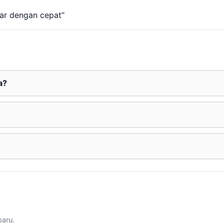
sar dengan cepat”
a?
aru.