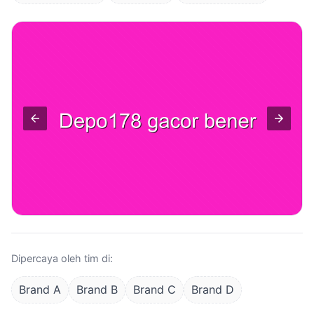
Dipercaya oleh tim di:
Brand A
Brand B
Brand C
Brand D