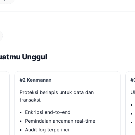
uatmu Unggul
#2 Keamanan
#
Proteksi berlapis untuk data dan
U
transaksi.
Enkripsi end-to-end
Pemindaian ancaman real-time
Audit log terperinci