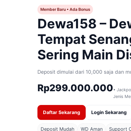
Member Baru • Ada Bonus
Dewa158 – De
Tempat Senan
Sering Main Dis
Deposit dimulai dari 10,000 saja dan 
Rp299.000.000
• Jackpo
Jenis Me
Daftar Sekarang
Login Sekarang
Deposit Mudah
WD Aman
Support 