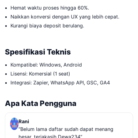
Hemat waktu proses hingga 60%.
Naikkan konversi dengan UX yang lebih cepat.
Kurangi biaya deposit berulang.
Spesifikasi Teknis
Kompatibel: Windows, Android
Lisensi: Komersial (1 seat)
Integrasi: Zapier, WhatsApp API, GSC, GA4
Apa Kata Pengguna
Rani
“Belum lama daftar sudah dapat menang
besar, teriakasih Dewa234”