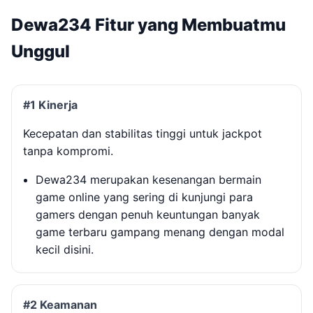
Dewa234 Fitur yang Membuatmu
Unggul
#1 Kinerja
Kecepatan dan stabilitas tinggi untuk jackpot
tanpa kompromi.
Dewa234 merupakan kesenangan bermain
game online yang sering di kunjungi para
gamers dengan penuh keuntungan banyak
game terbaru gampang menang dengan modal
kecil disini.
#2 Keamanan