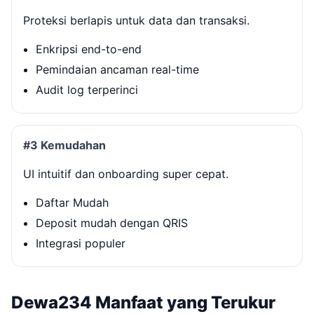
Proteksi berlapis untuk data dan transaksi.
Enkripsi end-to-end
Pemindaian ancaman real-time
Audit log terperinci
#3 Kemudahan
UI intuitif dan onboarding super cepat.
Daftar Mudah
Deposit mudah dengan QRIS
Integrasi populer
Dewa234 Manfaat yang Terukur