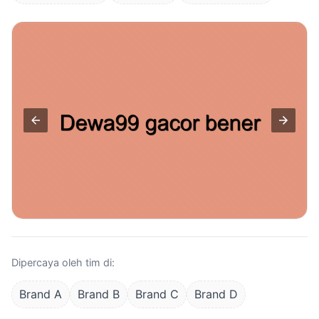
Dipercaya oleh tim di:
Brand A
Brand B
Brand C
Brand D