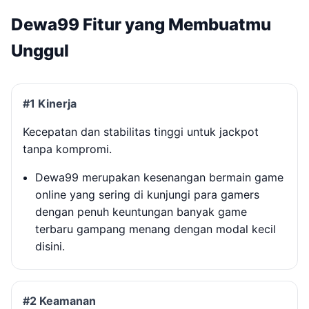
Dewa99 Fitur yang Membuatmu
Unggul
#1 Kinerja
Kecepatan dan stabilitas tinggi untuk jackpot
tanpa kompromi.
Dewa99 merupakan kesenangan bermain game
online yang sering di kunjungi para gamers
dengan penuh keuntungan banyak game
terbaru gampang menang dengan modal kecil
disini.
#2 Keamanan