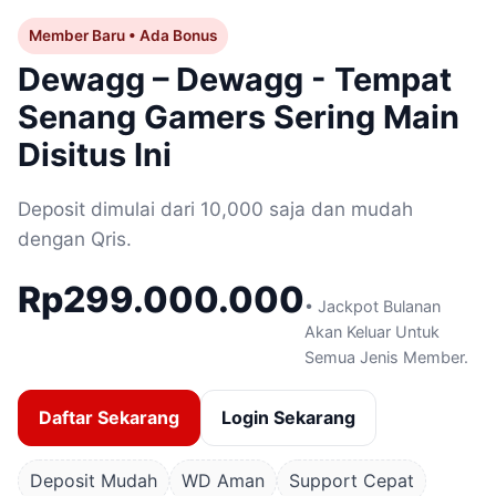
Member Baru • Ada Bonus
Dewagg – Dewagg - Tempat
Senang Gamers Sering Main
Disitus Ini
Deposit dimulai dari 10,000 saja dan mudah
dengan Qris.
Rp299.000.000
• Jackpot Bulanan
Akan Keluar Untuk
Semua Jenis Member.
Daftar Sekarang
Login Sekarang
Deposit Mudah
WD Aman
Support Cepat