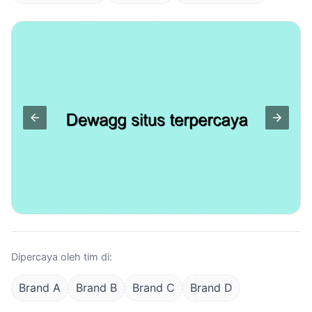
Dipercaya oleh tim di:
Brand A
Brand B
Brand C
Brand D