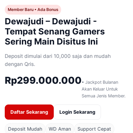
Member Baru • Ada Bonus
Dewajudi – Dewajudi -
Tempat Senang Gamers
Sering Main Disitus Ini
Deposit dimulai dari 10,000 saja dan mudah
dengan Qris.
Rp299.000.000
• Jackpot Bulanan
Akan Keluar Untuk
Semua Jenis Member.
Daftar Sekarang
Login Sekarang
Deposit Mudah
WD Aman
Support Cepat