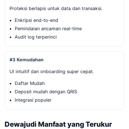
Proteksi berlapis untuk data dan transaksi.
Enkripsi end-to-end
Pemindaian ancaman real-time
Audit log terperinci
#3 Kemudahan
UI intuitif dan onboarding super cepat.
Daftar Mudah
Deposit mudah dengan QRIS
Integrasi populer
Dewajudi Manfaat yang Terukur