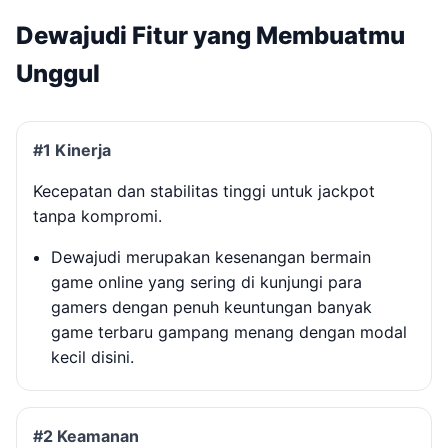
Dewajudi Fitur yang Membuatmu
Unggul
#1 Kinerja
Kecepatan dan stabilitas tinggi untuk jackpot
tanpa kompromi.
Dewajudi merupakan kesenangan bermain
game online yang sering di kunjungi para
gamers dengan penuh keuntungan banyak
game terbaru gampang menang dengan modal
kecil disini.
#2 Keamanan