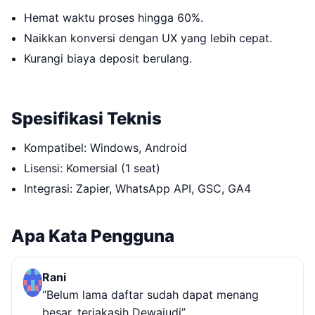
Hemat waktu proses hingga 60%.
Naikkan konversi dengan UX yang lebih cepat.
Kurangi biaya deposit berulang.
Spesifikasi Teknis
Kompatibel: Windows, Android
Lisensi: Komersial (1 seat)
Integrasi: Zapier, WhatsApp API, GSC, GA4
Apa Kata Pengguna
Rani
“Belum lama daftar sudah dapat menang
besar, teriakasih Dewajudi”