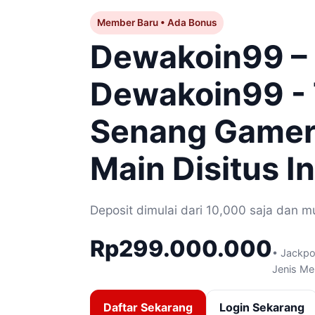
Member Baru • Ada Bonus
Dewakoin99 –
Dewakoin99 -
Senang Gamer
Main Disitus In
Deposit dimulai dari 10,000 saja dan 
Rp299.000.000
• Jackpo
Jenis Me
Daftar Sekarang
Login Sekarang