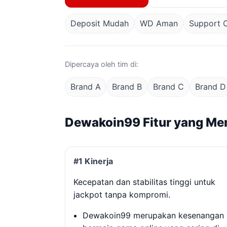
Deposit Mudah
WD Aman
Support 
Dipercaya oleh tim di:
Brand A
Brand B
Brand C
Brand D
Dewakoin99 Fitur yang M
#1 Kinerja
Kecepatan dan stabilitas tinggi untuk
jackpot tanpa kompromi.
Dewakoin99 merupakan kesenangan