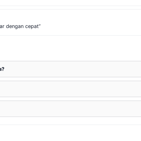
sar dengan cepat”
a?