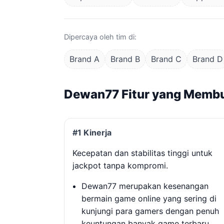
Dipercaya oleh tim di:
Brand A
Brand B
Brand C
Brand D
Dewan77 Fitur yang Memb
#1 Kinerja
Kecepatan dan stabilitas tinggi untuk
jackpot tanpa kompromi.
Dewan77 merupakan kesenangan
bermain game online yang sering di
kunjungi para gamers dengan penuh
keuntungan banyak game terbaru