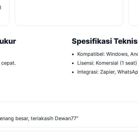
l
ukur
Spesifikasi Teknis
Kompatibel: Windows, An
 cepat.
Lisensi: Komersial (1 seat)
Integrasi: Zapier, WhatsA
enang besar, teriakasih Dewan77”