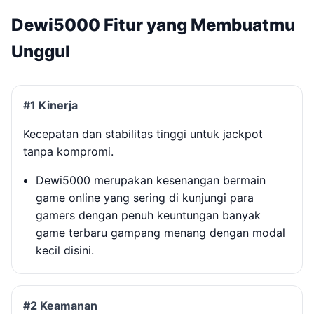
Dewi5000 Fitur yang Membuatmu
Unggul
#1 Kinerja
Kecepatan dan stabilitas tinggi untuk jackpot
tanpa kompromi.
Dewi5000 merupakan kesenangan bermain
game online yang sering di kunjungi para
gamers dengan penuh keuntungan banyak
game terbaru gampang menang dengan modal
kecil disini.
#2 Keamanan