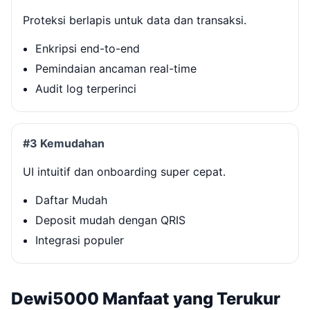
Proteksi berlapis untuk data dan transaksi.
Enkripsi end-to-end
Pemindaian ancaman real-time
Audit log terperinci
#3 Kemudahan
UI intuitif dan onboarding super cepat.
Daftar Mudah
Deposit mudah dengan QRIS
Integrasi populer
Dewi5000 Manfaat yang Terukur