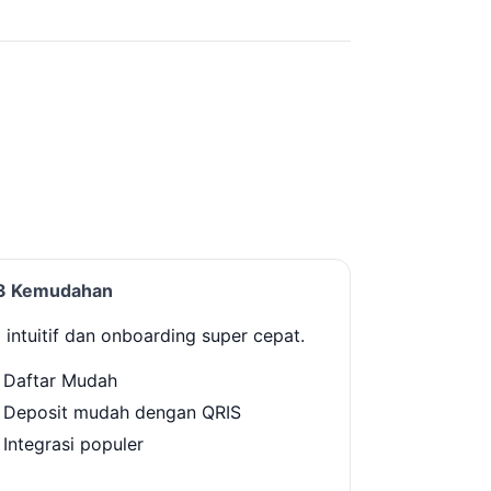
3 Kemudahan
I intuitif dan onboarding super cepat.
Daftar Mudah
Deposit mudah dengan QRIS
Integrasi populer