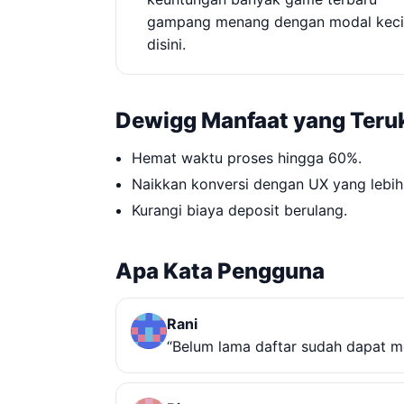
gampang menang dengan modal keci
disini.
Dewigg Manfaat yang Teru
Hemat waktu proses hingga 60%.
Naikkan konversi dengan UX yang lebih
Kurangi biaya deposit berulang.
Apa Kata Pengguna
Rani
“Belum lama daftar sudah dapat m