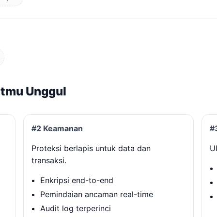
atmu Unggul
#2 Keamanan
#
Proteksi berlapis untuk data dan
U
transaksi.
Enkripsi end-to-end
Pemindaian ancaman real-time
Audit log terperinci