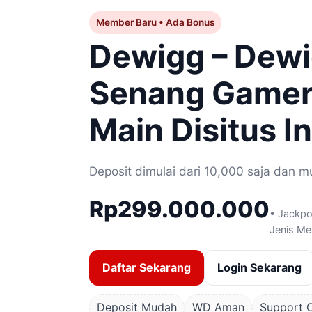
Member Baru • Ada Bonus
Dewigg – Dewi
Senang Gamer
Main Disitus In
Deposit dimulai dari 10,000 saja dan 
Rp299.000.000
• Jackpo
Jenis Me
Daftar Sekarang
Login Sekarang
Deposit Mudah
WD Aman
Support 