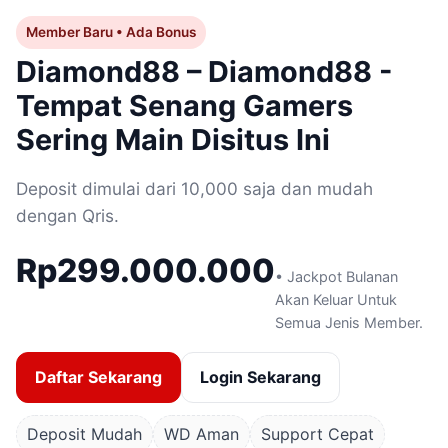
Member Baru • Ada Bonus
Diamond88 – Diamond88 -
Tempat Senang Gamers
Sering Main Disitus Ini
Deposit dimulai dari 10,000 saja dan mudah
dengan Qris.
Rp299.000.000
• Jackpot Bulanan
Akan Keluar Untuk
Semua Jenis Member.
Daftar Sekarang
Login Sekarang
Deposit Mudah
WD Aman
Support Cepat