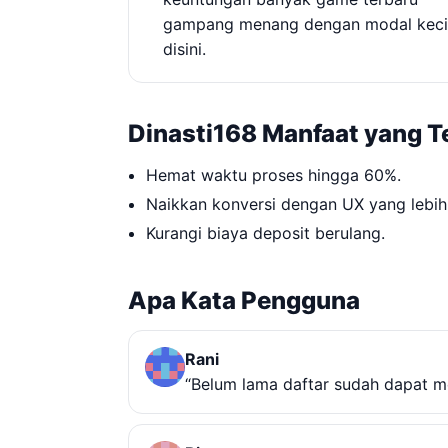
gampang menang dengan modal keci
disini.
Dinasti168 Manfaat yang T
Hemat waktu proses hingga 60%.
Naikkan konversi dengan UX yang lebih
Kurangi biaya deposit berulang.
Apa Kata Pengguna
Rani
“Belum lama daftar sudah dapat me