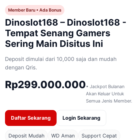
Member Baru • Ada Bonus
Dinoslot168 – Dinoslot168 -
Tempat Senang Gamers
Sering Main Disitus Ini
Deposit dimulai dari 10,000 saja dan mudah
dengan Qris.
Rp299.000.000
• Jackpot Bulanan
Akan Keluar Untuk
Semua Jenis Member.
Daftar Sekarang
Login Sekarang
Deposit Mudah
WD Aman
Support Cepat