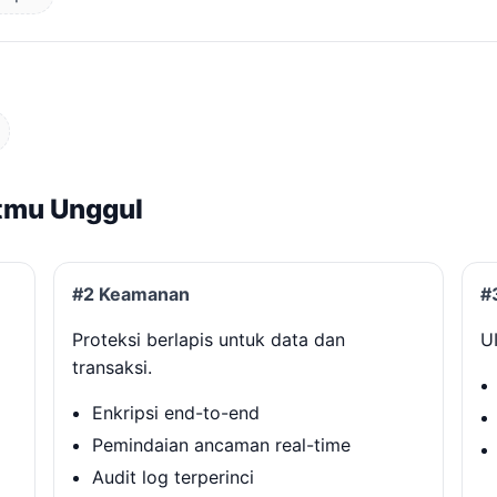
tmu Unggul
#2 Keamanan
#
Proteksi berlapis untuk data dan
U
transaksi.
Enkripsi end-to-end
Pemindaian ancaman real-time
Audit log terperinci