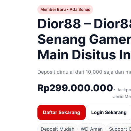
Member Baru • Ada Bonus
Dior88 – Dior8
Senang Gamer
Main Disitus In
Deposit dimulai dari 10,000 saja dan 
Rp299.000.000
• Jackpo
Jenis Me
Daftar Sekarang
Login Sekarang
Deposit Mudah
WD Aman
Support 