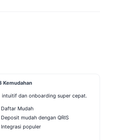
3 Kemudahan
I intuitif dan onboarding super cepat.
Daftar Mudah
Deposit mudah dengan QRIS
Integrasi populer