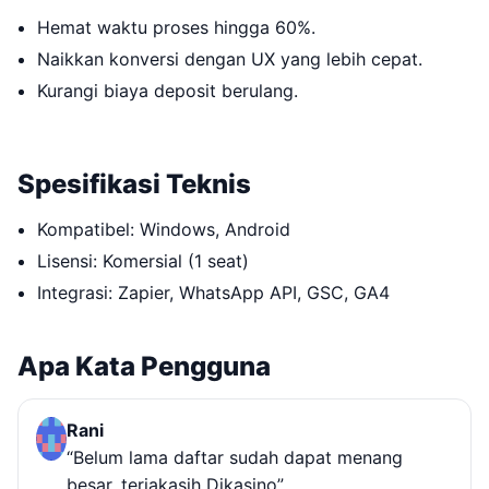
Hemat waktu proses hingga 60%.
Naikkan konversi dengan UX yang lebih cepat.
Kurangi biaya deposit berulang.
Spesifikasi Teknis
Kompatibel: Windows, Android
Lisensi: Komersial (1 seat)
Integrasi: Zapier, WhatsApp API, GSC, GA4
Apa Kata Pengguna
Rani
“Belum lama daftar sudah dapat menang
besar, teriakasih Djkasino”