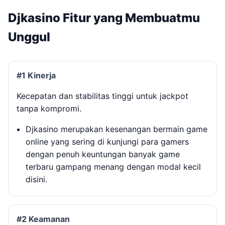
Djkasino Fitur yang Membuatmu
Unggul
#1 Kinerja
Kecepatan dan stabilitas tinggi untuk jackpot
tanpa kompromi.
Djkasino merupakan kesenangan bermain game
online yang sering di kunjungi para gamers
dengan penuh keuntungan banyak game
terbaru gampang menang dengan modal kecil
disini.
#2 Keamanan