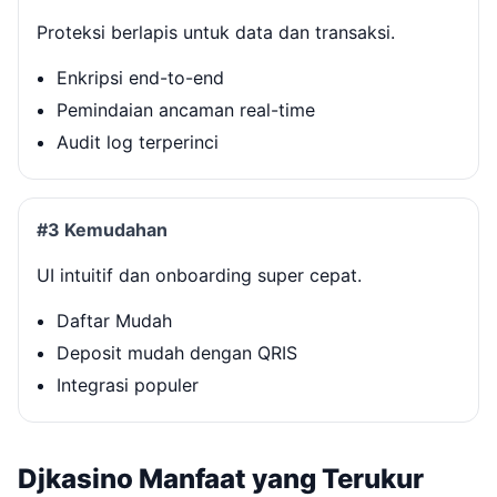
Proteksi berlapis untuk data dan transaksi.
Enkripsi end-to-end
Pemindaian ancaman real-time
Audit log terperinci
#3 Kemudahan
UI intuitif dan onboarding super cepat.
Daftar Mudah
Deposit mudah dengan QRIS
Integrasi populer
Djkasino Manfaat yang Terukur