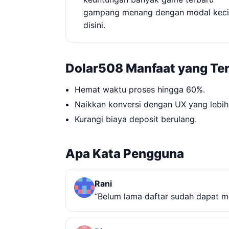
gampang menang dengan modal keci
disini.
Dolar508 Manfaat yang Te
Hemat waktu proses hingga 60%.
Naikkan konversi dengan UX yang lebih
Kurangi biaya deposit berulang.
Apa Kata Pengguna
Rani
“Belum lama daftar sudah dapat me