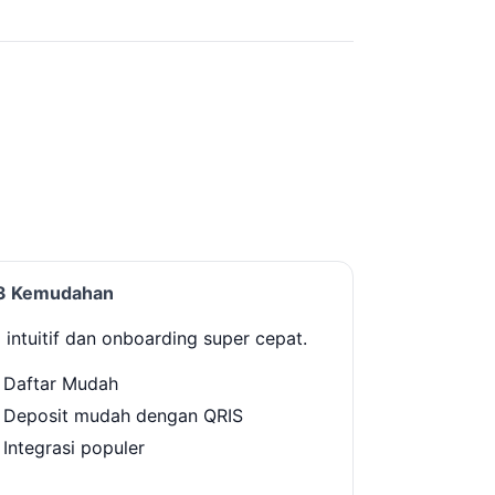
3 Kemudahan
I intuitif dan onboarding super cepat.
Daftar Mudah
Deposit mudah dengan QRIS
Integrasi populer