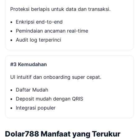
Proteksi berlapis untuk data dan transaksi.
Enkripsi end-to-end
Pemindaian ancaman real-time
Audit log terperinci
#3 Kemudahan
UI intuitif dan onboarding super cepat.
Daftar Mudah
Deposit mudah dengan QRIS
Integrasi populer
Dolar788 Manfaat yang Terukur