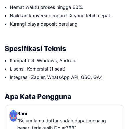
Hemat waktu proses hingga 60%.
Naikkan konversi dengan UX yang lebih cepat.
Kurangi biaya deposit berulang.
Spesifikasi Teknis
Kompatibel: Windows, Android
Lisensi: Komersial (1 seat)
Integrasi: Zapier, WhatsApp API, GSC, GA4
Apa Kata Pengguna
Rani
“Belum lama daftar sudah dapat menang
besar, teriakasih Dolar788”