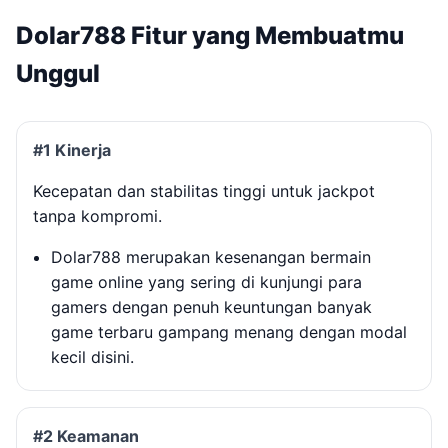
Dolar788 Fitur yang Membuatmu
Unggul
#1 Kinerja
Kecepatan dan stabilitas tinggi untuk jackpot
tanpa kompromi.
Dolar788 merupakan kesenangan bermain
game online yang sering di kunjungi para
gamers dengan penuh keuntungan banyak
game terbaru gampang menang dengan modal
kecil disini.
#2 Keamanan