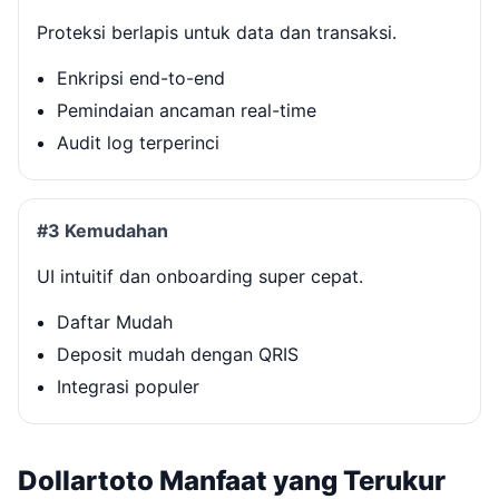
Proteksi berlapis untuk data dan transaksi.
Enkripsi end-to-end
Pemindaian ancaman real-time
Audit log terperinci
#3 Kemudahan
UI intuitif dan onboarding super cepat.
Daftar Mudah
Deposit mudah dengan QRIS
Integrasi populer
Dollartoto Manfaat yang Terukur