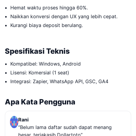
Hemat waktu proses hingga 60%.
Naikkan konversi dengan UX yang lebih cepat.
Kurangi biaya deposit berulang.
Spesifikasi Teknis
Kompatibel: Windows, Android
Lisensi: Komersial (1 seat)
Integrasi: Zapier, WhatsApp API, GSC, GA4
Apa Kata Pengguna
Rani
“Belum lama daftar sudah dapat menang
besar, teriakasih Dollartoto”