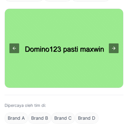
Dipercaya oleh tim di:
Brand A
Brand B
Brand C
Brand D