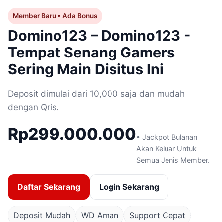
Member Baru • Ada Bonus
Domino123 – Domino123 -
Tempat Senang Gamers
Sering Main Disitus Ini
Deposit dimulai dari 10,000 saja dan mudah
dengan Qris.
Rp299.000.000
• Jackpot Bulanan
Akan Keluar Untuk
Semua Jenis Member.
Daftar Sekarang
Login Sekarang
Deposit Mudah
WD Aman
Support Cepat