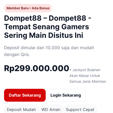
Member Baru • Ada Bonus
Dompet88 – Dompet88 -
Tempat Senang Gamers
Sering Main Disitus Ini
Deposit dimulai dari 10,000 saja dan mudah
dengan Qris.
Rp299.000.000
• Jackpot Bulanan
Akan Keluar Untuk
Semua Jenis Member.
Daftar Sekarang
Login Sekarang
Deposit Mudah
WD Aman
Support Cepat