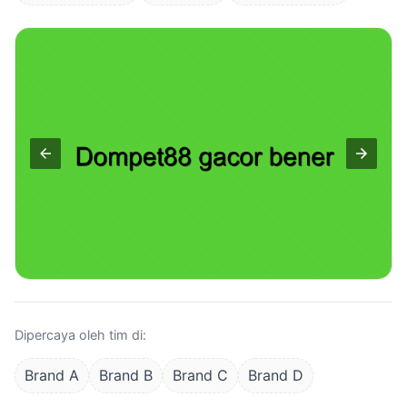
Dipercaya oleh tim di:
Brand A
Brand B
Brand C
Brand D