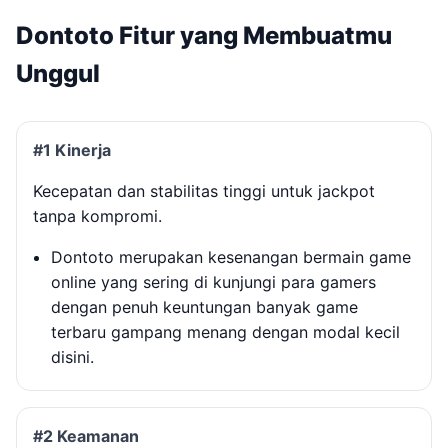
Dontoto Fitur yang Membuatmu
Unggul
#1 Kinerja
Kecepatan dan stabilitas tinggi untuk jackpot
tanpa kompromi.
Dontoto merupakan kesenangan bermain game
online yang sering di kunjungi para gamers
dengan penuh keuntungan banyak game
terbaru gampang menang dengan modal kecil
disini.
#2 Keamanan