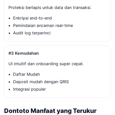
Proteksi berlapis untuk data dan transaksi.
Enkripsi end-to-end
Pemindaian ancaman real-time
Audit log terperinci
#3 Kemudahan
UI intuitif dan onboarding super cepat.
Daftar Mudah
Deposit mudah dengan QRIS
Integrasi populer
Dontoto Manfaat yang Terukur