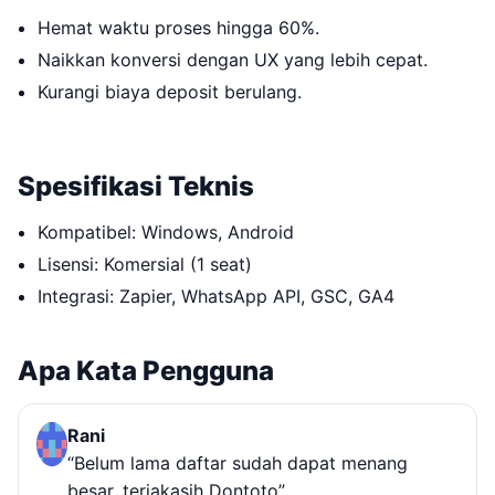
Hemat waktu proses hingga 60%.
Naikkan konversi dengan UX yang lebih cepat.
Kurangi biaya deposit berulang.
Spesifikasi Teknis
Kompatibel: Windows, Android
Lisensi: Komersial (1 seat)
Integrasi: Zapier, WhatsApp API, GSC, GA4
Apa Kata Pengguna
Rani
“Belum lama daftar sudah dapat menang
besar, teriakasih Dontoto”