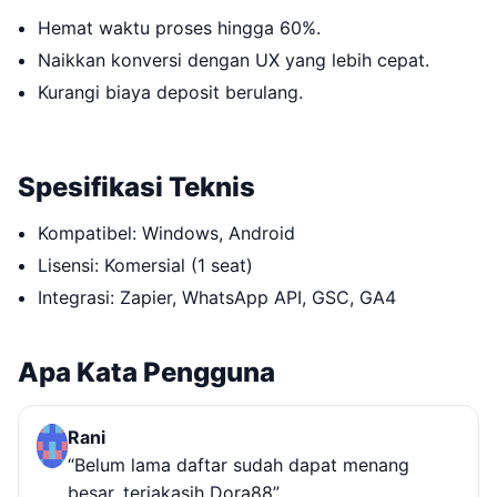
Hemat waktu proses hingga 60%.
Naikkan konversi dengan UX yang lebih cepat.
Kurangi biaya deposit berulang.
Spesifikasi Teknis
Kompatibel: Windows, Android
Lisensi: Komersial (1 seat)
Integrasi: Zapier, WhatsApp API, GSC, GA4
Apa Kata Pengguna
Rani
“Belum lama daftar sudah dapat menang
besar, teriakasih Dora88”