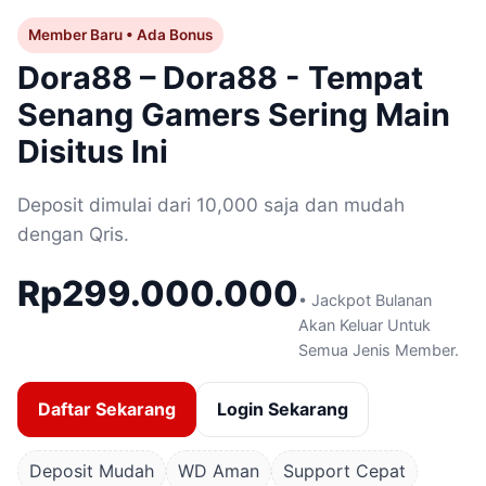
Member Baru • Ada Bonus
Dora88 – Dora88 - Tempat
Senang Gamers Sering Main
Disitus Ini
Deposit dimulai dari 10,000 saja dan mudah
dengan Qris.
Rp299.000.000
• Jackpot Bulanan
Akan Keluar Untuk
Semua Jenis Member.
Daftar Sekarang
Login Sekarang
Deposit Mudah
WD Aman
Support Cepat