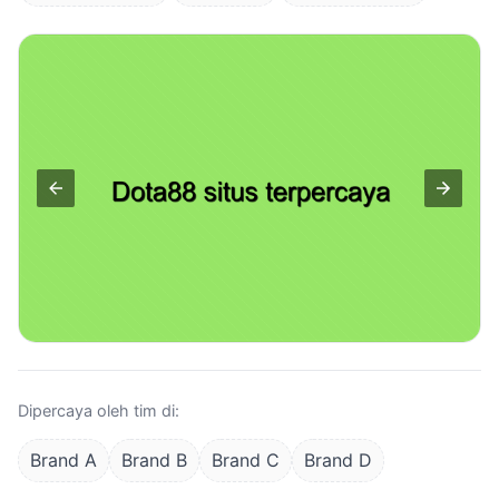
Dipercaya oleh tim di:
Brand A
Brand B
Brand C
Brand D