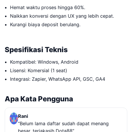
Hemat waktu proses hingga 60%.
Naikkan konversi dengan UX yang lebih cepat.
Kurangi biaya deposit berulang.
Spesifikasi Teknis
Kompatibel: Windows, Android
Lisensi: Komersial (1 seat)
Integrasi: Zapier, WhatsApp API, GSC, GA4
Apa Kata Pengguna
Rani
“Belum lama daftar sudah dapat menang
besar, teriakasih Dota88”