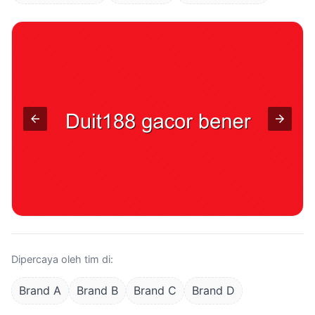
Dipercaya oleh tim di:
Brand A
Brand B
Brand C
Brand D