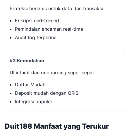
Proteksi berlapis untuk data dan transaksi.
Enkripsi end-to-end
Pemindaian ancaman real-time
Audit log terperinci
#3 Kemudahan
UI intuitif dan onboarding super cepat.
Daftar Mudah
Deposit mudah dengan QRIS
Integrasi populer
Duit188 Manfaat yang Terukur