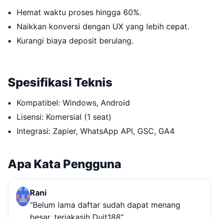
Hemat waktu proses hingga 60%.
Naikkan konversi dengan UX yang lebih cepat.
Kurangi biaya deposit berulang.
Spesifikasi Teknis
Kompatibel: Windows, Android
Lisensi: Komersial (1 seat)
Integrasi: Zapier, WhatsApp API, GSC, GA4
Apa Kata Pengguna
Rani
“Belum lama daftar sudah dapat menang
besar, teriakasih Duit188”