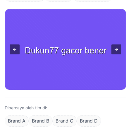
Dipercaya oleh tim di:
Brand A
Brand B
Brand C
Brand D