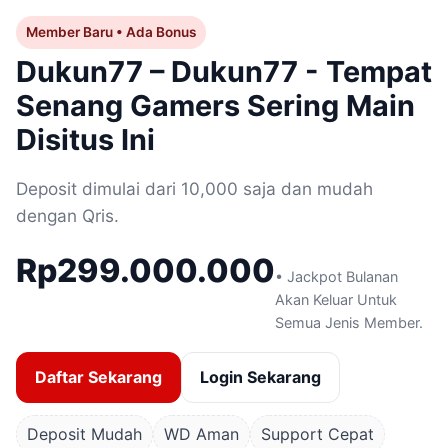
Member Baru • Ada Bonus
Dukun77 – Dukun77 - Tempat
Senang Gamers Sering Main
Disitus Ini
Deposit dimulai dari 10,000 saja dan mudah
dengan Qris.
Rp299.000.000
• Jackpot Bulanan
Akan Keluar Untuk
Semua Jenis Member.
Daftar Sekarang
Login Sekarang
Deposit Mudah
WD Aman
Support Cepat