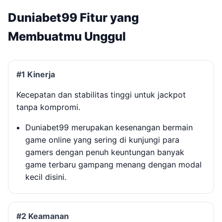
Duniabet99 Fitur yang
Membuatmu Unggul
#1 Kinerja
Kecepatan dan stabilitas tinggi untuk jackpot
tanpa kompromi.
Duniabet99 merupakan kesenangan bermain
game online yang sering di kunjungi para
gamers dengan penuh keuntungan banyak
game terbaru gampang menang dengan modal
kecil disini.
#2 Keamanan