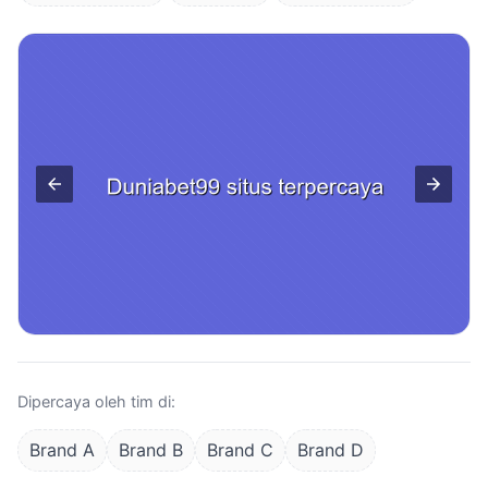
Dipercaya oleh tim di:
Brand A
Brand B
Brand C
Brand D