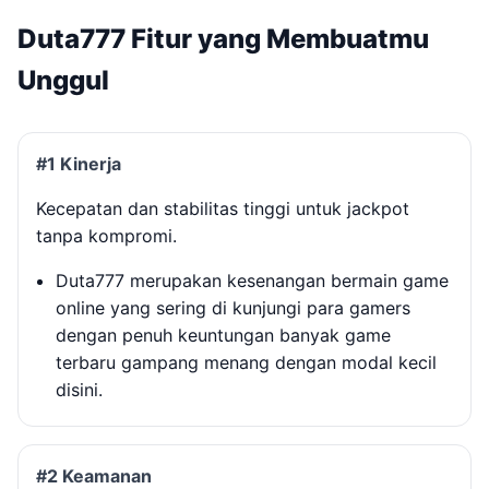
Duta777 Fitur yang Membuatmu
Unggul
#1 Kinerja
Kecepatan dan stabilitas tinggi untuk jackpot
tanpa kompromi.
Duta777 merupakan kesenangan bermain game
online yang sering di kunjungi para gamers
dengan penuh keuntungan banyak game
terbaru gampang menang dengan modal kecil
disini.
#2 Keamanan