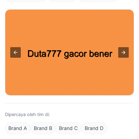
Dipercaya oleh tim di:
Brand A
Brand B
Brand C
Brand D