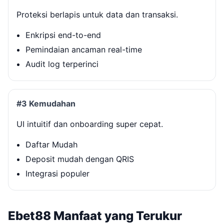
Proteksi berlapis untuk data dan transaksi.
Enkripsi end-to-end
Pemindaian ancaman real-time
Audit log terperinci
#3 Kemudahan
UI intuitif dan onboarding super cepat.
Daftar Mudah
Deposit mudah dengan QRIS
Integrasi populer
Ebet88 Manfaat yang Terukur