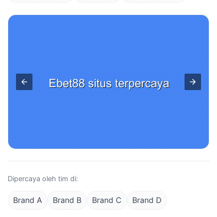
Dipercaya oleh tim di:
Brand A
Brand B
Brand C
Brand D