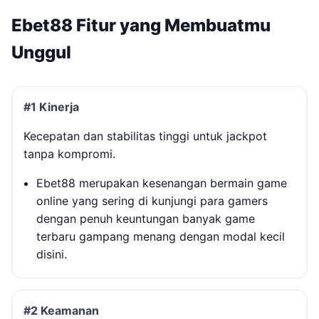
Ebet88 Fitur yang Membuatmu
Unggul
#1 Kinerja
Kecepatan dan stabilitas tinggi untuk jackpot
tanpa kompromi.
Ebet88 merupakan kesenangan bermain game
online yang sering di kunjungi para gamers
dengan penuh keuntungan banyak game
terbaru gampang menang dengan modal kecil
disini.
#2 Keamanan