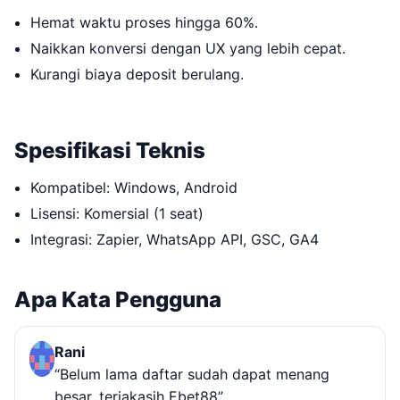
Hemat waktu proses hingga 60%.
Naikkan konversi dengan UX yang lebih cepat.
Kurangi biaya deposit berulang.
Spesifikasi Teknis
Kompatibel: Windows, Android
Lisensi: Komersial (1 seat)
Integrasi: Zapier, WhatsApp API, GSC, GA4
Apa Kata Pengguna
Rani
“Belum lama daftar sudah dapat menang
besar, teriakasih Ebet88”