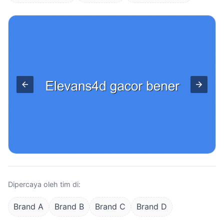
Dipercaya oleh tim di:
Brand A
Brand B
Brand C
Brand D