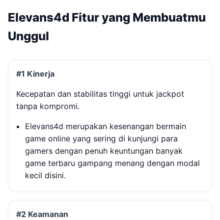
Elevans4d Fitur yang Membuatmu
Unggul
#1 Kinerja
Kecepatan dan stabilitas tinggi untuk jackpot
tanpa kompromi.
Elevans4d merupakan kesenangan bermain
game online yang sering di kunjungi para
gamers dengan penuh keuntungan banyak
game terbaru gampang menang dengan modal
kecil disini.
#2 Keamanan