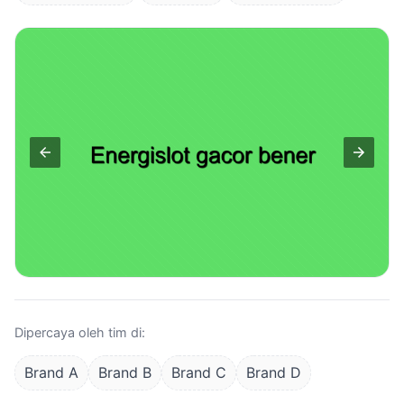
Dipercaya oleh tim di:
Brand A
Brand B
Brand C
Brand D