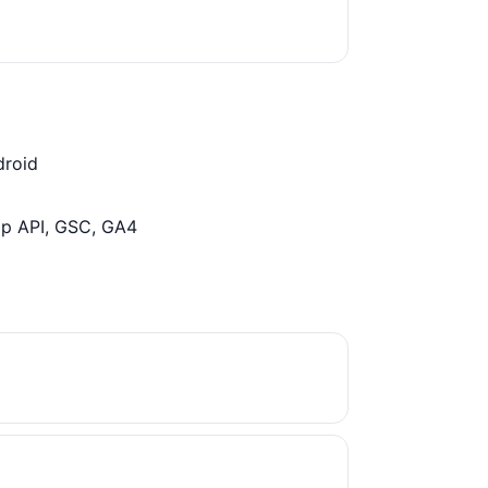
droid
pp API, GSC, GA4