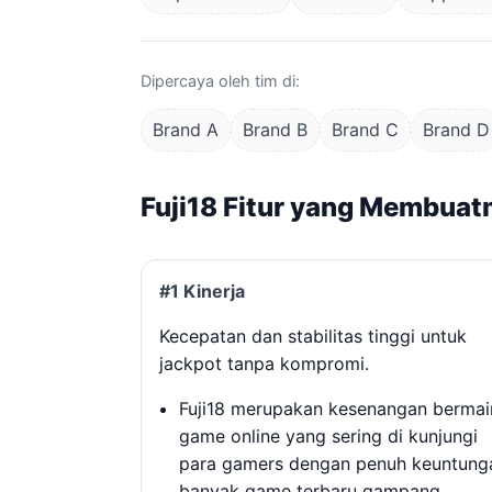
Dipercaya oleh tim di:
Brand A
Brand B
Brand C
Brand D
Fuji18 Fitur yang Membua
#1 Kinerja
Kecepatan dan stabilitas tinggi untuk
jackpot tanpa kompromi.
Fuji18 merupakan kesenangan bermai
game online yang sering di kunjungi
para gamers dengan penuh keuntung
banyak game terbaru gampang