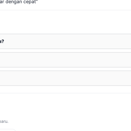
sar dengan cepat”
a?
aru.