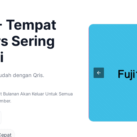
 - Tempat
s Sering
i
mudah dengan Qris.
t Bulanan Akan Keluar Untuk Semua
mber.
Cepat