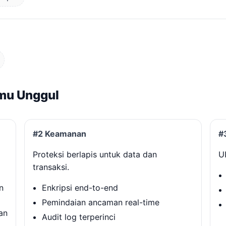
tmu Unggul
#2 Keamanan
#
Proteksi berlapis untuk data dan
U
transaksi.
n
Enkripsi end-to-end
Pemindaian ancaman real-time
an
Audit log terperinci