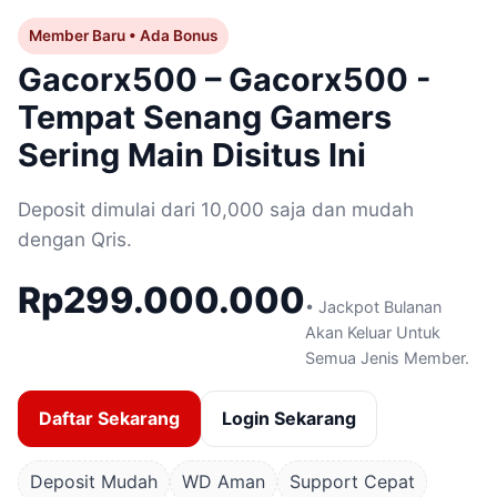
Member Baru • Ada Bonus
Gacorx500 – Gacorx500 -
Tempat Senang Gamers
Sering Main Disitus Ini
Deposit dimulai dari 10,000 saja dan mudah
dengan Qris.
Rp299.000.000
• Jackpot Bulanan
Akan Keluar Untuk
Semua Jenis Member.
Daftar Sekarang
Login Sekarang
Deposit Mudah
WD Aman
Support Cepat