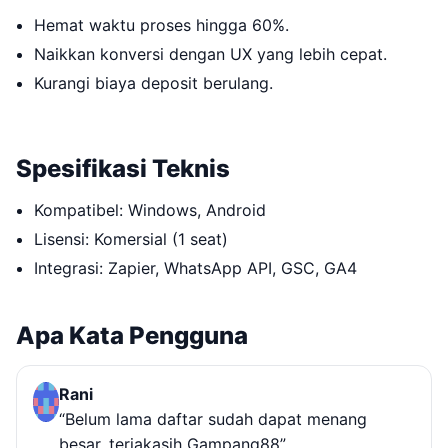
Hemat waktu proses hingga 60%.
Naikkan konversi dengan UX yang lebih cepat.
Kurangi biaya deposit berulang.
Spesifikasi Teknis
Kompatibel: Windows, Android
Lisensi: Komersial (1 seat)
Integrasi: Zapier, WhatsApp API, GSC, GA4
Apa Kata Pengguna
Rani
“Belum lama daftar sudah dapat menang
besar, teriakasih Gampang88”