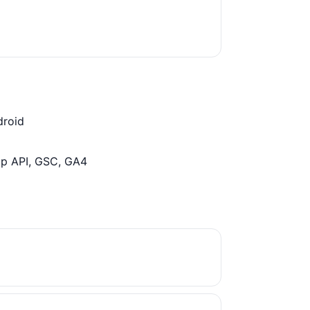
droid
pp API, GSC, GA4