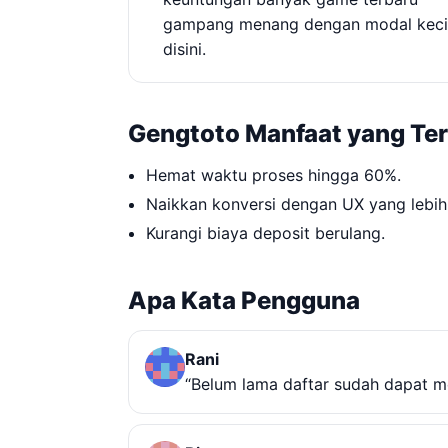
gampang menang dengan modal keci
disini.
Gengtoto Manfaat yang Te
Hemat waktu proses hingga 60%.
Naikkan konversi dengan UX yang lebih
Kurangi biaya deposit berulang.
Apa Kata Pengguna
Rani
“Belum lama daftar sudah dapat m