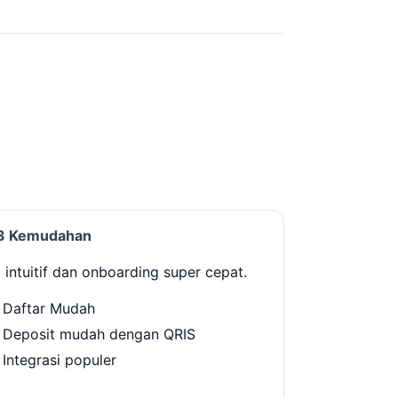
3 Kemudahan
I intuitif dan onboarding super cepat.
Daftar Mudah
Deposit mudah dengan QRIS
Integrasi populer