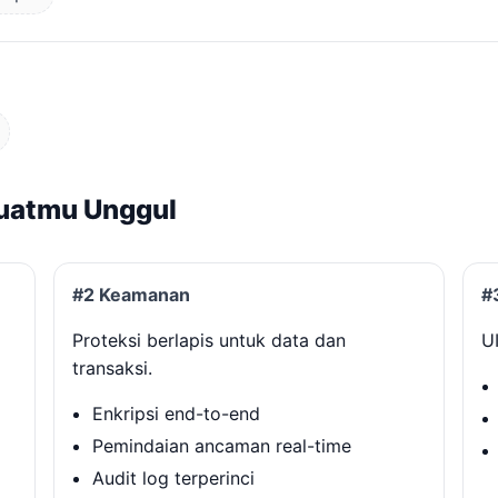
uatmu Unggul
#2 Keamanan
#
Proteksi berlapis untuk data dan
U
transaksi.
Enkripsi end-to-end
Pemindaian ancaman real-time
Audit log terperinci