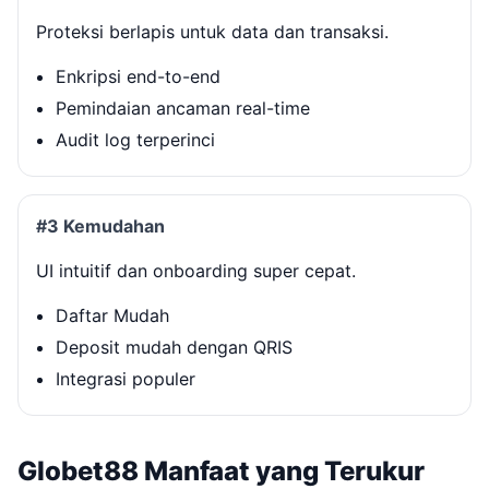
Proteksi berlapis untuk data dan transaksi.
Enkripsi end-to-end
Pemindaian ancaman real-time
Audit log terperinci
#3 Kemudahan
UI intuitif dan onboarding super cepat.
Daftar Mudah
Deposit mudah dengan QRIS
Integrasi populer
Globet88 Manfaat yang Terukur