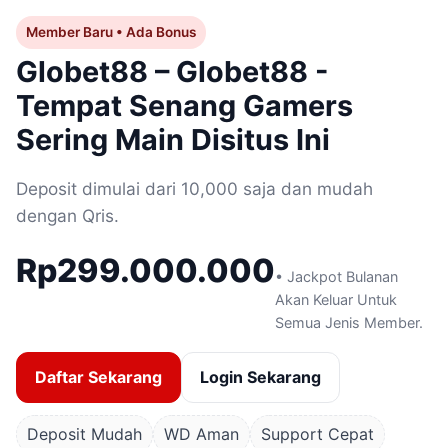
Member Baru • Ada Bonus
Globet88 – Globet88 -
Tempat Senang Gamers
Sering Main Disitus Ini
Deposit dimulai dari 10,000 saja dan mudah
dengan Qris.
Rp299.000.000
• Jackpot Bulanan
Akan Keluar Untuk
Semua Jenis Member.
Daftar Sekarang
Login Sekarang
Deposit Mudah
WD Aman
Support Cepat