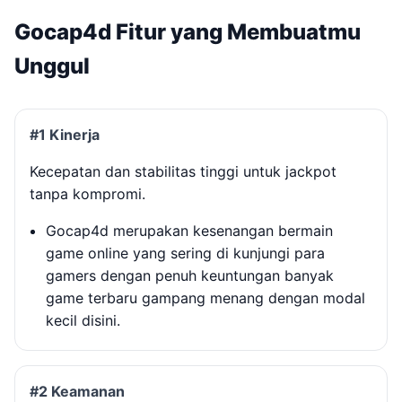
Gocap4d Fitur yang Membuatmu
Unggul
#1 Kinerja
Kecepatan dan stabilitas tinggi untuk jackpot
tanpa kompromi.
Gocap4d merupakan kesenangan bermain
game online yang sering di kunjungi para
gamers dengan penuh keuntungan banyak
game terbaru gampang menang dengan modal
kecil disini.
#2 Keamanan